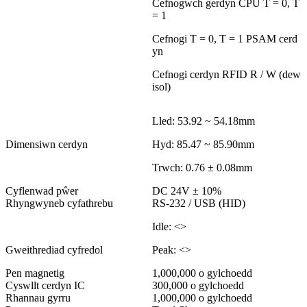
Cefnogwch gerdyn CPU T = 0, T
= 1
Cefnogi T = 0, T = 1 PSAM cerd
yn
Cefnogi cerdyn RFID R / W (dew
isol)
Lled: 53.92 ~ 54.18mm
Dimensiwn cerdyn
Hyd: 85.47 ~ 85.90mm
Trwch: 0.76 ± 0.08mm
Cyflenwad pŵer
DC 24V ± 10%
Rhyngwyneb cyfathrebu
RS-232 / USB (HID)
Idle: <>
Gweithrediad cyfredol
Peak: <>
Pen magnetig
1,000,000 o gylchoedd
Cyswllt cerdyn IC
300,000 o gylchoedd
Rhannau gyrru
1,000,000 o gylchoedd