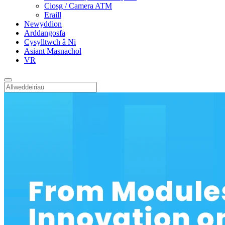
Ciosg / Camera ATM
Eraill
Newyddion
Arddangosfa
Cysylltwch â Ni
Asiant Masnachol
VR