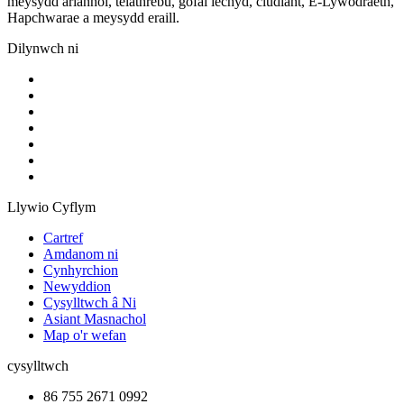
meysydd ariannol, telathrebu, gofal iechyd, cludiant, E-Lywodraeth,
Hapchwarae a meysydd eraill.
Dilynwch ni
Llywio Cyflym
Cartref
Amdanom ni
Cynhyrchion
Newyddion
Cysylltwch â Ni
Asiant Masnachol
Map o'r wefan
cysylltwch
86 755 2671 0992