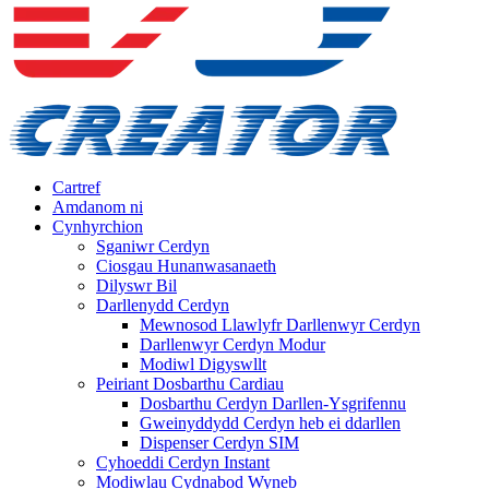
Cartref
Amdanom ni
Cynhyrchion
Sganiwr Cerdyn
Ciosgau Hunanwasanaeth
Dilyswr Bil
Darllenydd Cerdyn
Mewnosod Llawlyfr Darllenwyr Cerdyn
Darllenwyr Cerdyn Modur
Modiwl Digyswllt
Peiriant Dosbarthu Cardiau
Dosbarthu Cerdyn Darllen-Ysgrifennu
Gweinyddydd Cerdyn heb ei ddarllen
Dispenser Cerdyn SIM
Cyhoeddi Cerdyn Instant
Modiwlau Cydnabod Wyneb