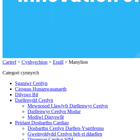
Cartref
>
Cynhyrchion
>
Eraill
>
Manylion
Categori cynnyrch
Sganiwr Cerdyn
Ciosgau Hunanwasanaeth
Dilyswr Bil
Darllenydd Cerdyn
Mewnosod Llawlyfr Darllenwyr Cerdyn
Darllenwyr Cerdyn Modur
Modiwl Digyswllt
Peiriant Dosbarthu Cardiau
Dosbarthu Cerdyn Darllen-Ysgrifennu
Gweinyddydd Cerdyn heb ei ddarllen
Dispenser Cerdyn SIM