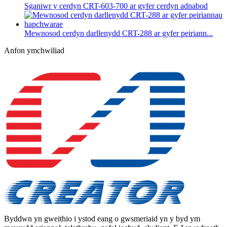
Sganiwr y cerdyn CRT-603-700 ar gyfer cerdyn adnabod
Mewnosod cerdyn darllenydd CRT-288 ar gyfer peiriann...
Anfon ymchwiliad
Byddwn yn gweithio i ystod eang o gwsmeriaid yn y byd ym