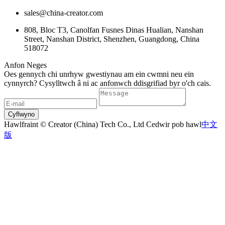
sales@china-creator.com
808, Bloc T3, Canolfan Fusnes Dinas Hualian, Nanshan
Street, Nanshan District, Shenzhen, Guangdong, China
518072
Anfon Neges
Oes gennych chi unrhyw gwestiynau am ein cwmni neu ein
cynnyrch? Cysylltwch â ni ac anfonwch ddisgrifiad byr o'ch cais.
Cyflwyno
Hawlfraint © Creator (China) Tech Co., Ltd Cedwir pob hawl
中文
版