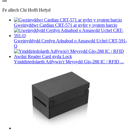
na
Fe allech Chi Hoffi Hefyd
Gweinyddwr Cardiau CRT-571 ar gyfer y system barcio
Gweinyddydd Cerdyn Adnabod o Ansawdd Uchel CRT-591-
Q
Ymddiriedolaeth Adfywio'r Meysydd Glo-288 IC / RFID ...