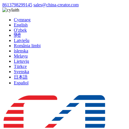
8613798299145
sales@china-creator.com
Iaith
Cymraeg
English
O'zbek
हिंदी
Latviešu
România limbi
íslenska
Melayu
Lietuvių
Türkçe
Svenska
日本語
Español