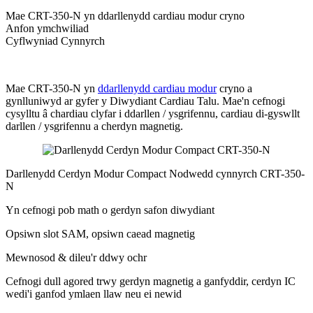
Mae CRT-350-N yn ddarllenydd cardiau modur cryno
Anfon ymchwiliad
Cyflwyniad Cynnyrch
Mae CRT-350-N yn
ddarllenydd cardiau modur
cryno a
gynlluniwyd ar gyfer y Diwydiant Cardiau Talu.
Mae'n cefnogi
cysylltu â chardiau clyfar i ddarllen / ysgrifennu, cardiau di-gyswllt
darllen / ysgrifennu a cherdyn magnetig.
Darllenydd Cerdyn Modur Compact Nodwedd cynnyrch CRT-350-
N
Yn cefnogi pob math o gerdyn safon diwydiant
Opsiwn slot SAM, opsiwn caead magnetig
Mewnosod & dileu'r ddwy ochr
Cefnogi dull agored trwy gerdyn magnetig a ganfyddir, cerdyn IC
wedi'i ganfod ymlaen llaw neu ei newid