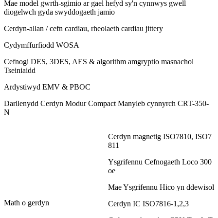
Mae model gwrth-sgimio ar gael hefyd sy'n cynnwys gwell
diogelwch gyda swyddogaeth jamio
Cerdyn-allan / cefn cardiau, rheolaeth cardiau jittery
Cydymffurfiodd WOSA
Cefnogi DES, 3DES, AES & algorithm amgryptio masnachol
Tseiniaidd
Ardystiwyd EMV & PBOC
Darllenydd Cerdyn Modur Compact Manyleb cynnyrch CRT-350-
N
Cerdyn magnetig ISO7810, ISO7
811
Ysgrifennu Cefnogaeth Loco 300
oe
Mae Ysgrifennu Hico yn ddewisol
Math o gerdyn
Cerdyn IC ISO7816-1,2,3