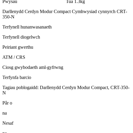
Pwysau
Tua 1.3kg
Darllenydd Cerdyn Modur Compact Cymhwysiad cynnyrch CRT-
350-N
Terfynell hunanwasanaeth
Terfynell diogelwch
Peiriant gwerthu
ATM / CRS
Ciosg gwybodaeth aml-gyfrwng
Terfynfa barcio
Tagiau poblogaidd: Darllenydd Cerdyn Modur Compact, CRT-350-
N
Pâr o
na
Nesaf